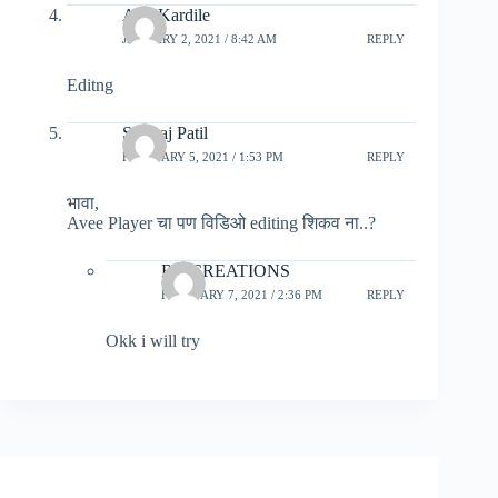
Anil Kardile
JANUARY 2, 2021 / 8:42 AM
REPLY
Editng
Shivraj Patil
FEBRUARY 5, 2021 / 1:53 PM
REPLY
भावा,
Avee Player चा पण विडिओ editing शिकव ना..?
RC CREATIONS
FEBRUARY 7, 2021 / 2:36 PM
REPLY
Okk i will try