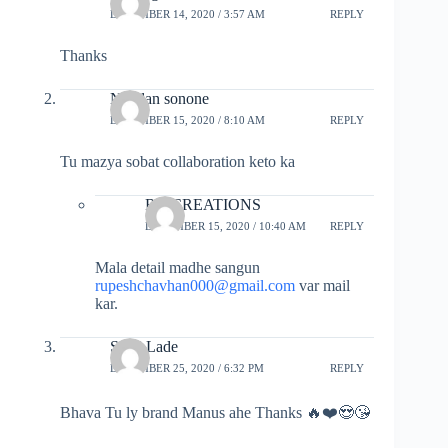
DECEMBER 14, 2020 / 3:57 AM
REPLY
Thanks
Nandan sonone
DECEMBER 15, 2020 / 8:10 AM
REPLY
Tu mazya sobat collaboration keto ka
RC CREATIONS
DECEMBER 15, 2020 / 10:40 AM
REPLY
Mala detail madhe sangun
rupeshchavhan000@gmail.com
var mail
kar.
Sahil Lade
DECEMBER 25, 2020 / 6:32 PM
REPLY
Bhava Tu ly brand Manus ahe Thanks 🔥❤️😍😘