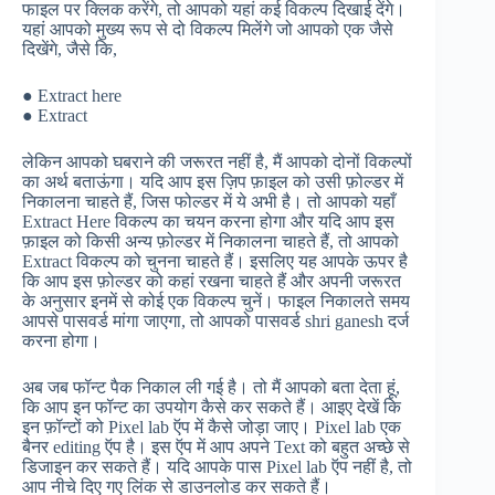
फाइल पर क्लिक करेंगे, तो आपको यहां कई विकल्प दिखाई देंगे।
यहां आपको मुख्य रूप से दो विकल्प मिलेंगे जो आपको एक जैसे
दिखेंगे, जैसे कि,
● Extract here
● Extract
लेकिन आपको घबराने की जरूरत नहीं है, मैं आपको दोनों विकल्पों
का अर्थ बताऊंगा। यदि आप इस ज़िप फ़ाइल को उसी फ़ोल्डर में
निकालना चाहते हैं, जिस फोल्डर में ये अभी है। तो आपको यहाँ
Extract Here विकल्प का चयन करना होगा और यदि आप इस
फ़ाइल को किसी अन्य फ़ोल्डर में निकालना चाहते हैं, तो आपको
Extract विकल्प को चुनना चाहते हैं। इसलिए यह आपके ऊपर है
कि आप इस फ़ोल्डर को कहां रखना चाहते हैं और अपनी जरूरत
के अनुसार इनमें से कोई एक विकल्प चुनें। फाइल निकालते समय
आपसे पासवर्ड मांगा जाएगा, तो आपको पासवर्ड shri ganesh दर्ज
करना होगा।
अब जब फॉन्ट पैक निकाल ली गई है। तो मैं आपको बता देता हूं,
कि आप इन फॉन्ट का उपयोग कैसे कर सकते हैं। आइए देखें कि
इन फ़ॉन्टों को Pixel lab ऍप में कैसे जोड़ा जाए। Pixel lab एक
बैनर editing ऍप है। इस ऍप में आप अपने Text को बहुत अच्छे से
डिजाइन कर सकते हैं। यदि आपके पास Pixel lab ऍप नहीं है, तो
आप नीचे दिए गए लिंक से डाउनलोड कर सकते हैं।